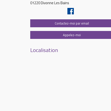
01220 Divonne Les Bains
Contactez-moi par email
Appelez-moi
Localisation