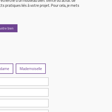
 recherche d'un nouveau bien. Vente ou achat de
ects pratiques liés à votre projet. Pour cela, je mets
votre bien
dame
Mademoiselle