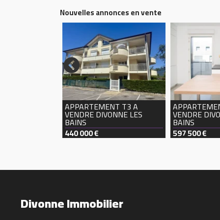
Nouvelles annonces en vente
NT T1 A
VONNE LES
APPARTEMENT T3 A
APPARTEMEN
VENDRE
DIVONNE LES
VENDRE
DIV
BAINS
BAINS
440 000 €
597 500 €
Divonne Immobilier