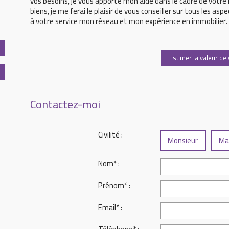
vos besoins, je vous apporte mon aide dans le cadre de votre
biens, je me ferai le plaisir de vous conseiller sur tous les asp
à votre service mon réseau et mon expérience en immobilier.
Estimer la valeur de 
Contactez-moi
Civilité :
Monsieur
Ma
Nom* :
Prénom* :
Email* :